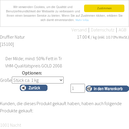
Wir verwenden Cookies, um die Qualität und
Zustimmen
Benutzerfreundlichkeit der Webseite zu verbessern und
Ihnen einen besseren Service zu bieten. Wenn Sie auf Zustimmen klicken, erklären Sie
sich damit einverstanden.
Mehr Infos
Shop-Home
/
Schnittkäse
Mein Konto
|
Warenkorb
|
Kasse
Versand
|
Datenschutz
|
AGB
Druffler Natur
17.00 €
/ kg (inkl. 10.70% MwSt.)
[
15100
]
Der Milde; mind. 50% Fett in Tr
VHM-Qualitätspreis GOLD 2008
Optionen:
Größe
Kunden, die dieses Produkt gekauft haben, haben auch folgende
Produkte gekauft:
1001 Nacht